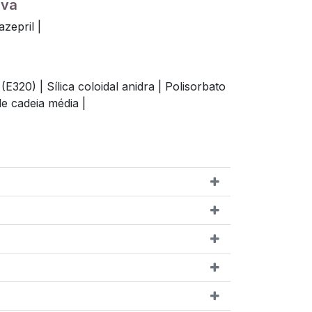
iva
zepril |
l (E320) |
Sílica coloidal anidra |
Polisorbato
de cadeia média |