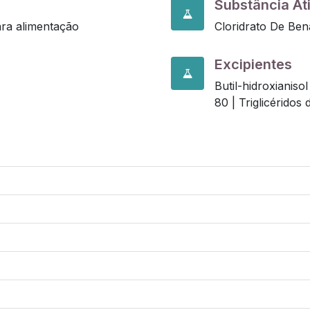
Substância At
ara alimentação
Cloridrato De Bena
Excipientes
Butil-hidroxianiso
80 |
Triglicéridos 