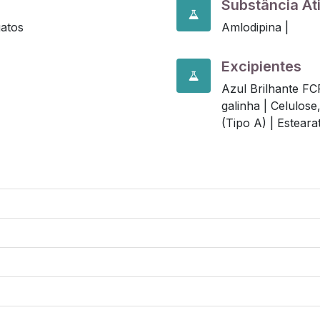
Substância At
gatos
Amlodipina |
Excipientes
Azul Brilhante FC
galinha |
Celulose,
(Tipo A) |
Esteara