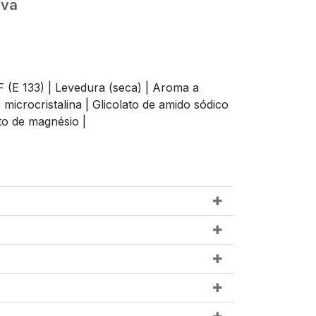
iva
F (E 133) |
Levedura (seca) |
Aroma a
 microcristalina |
Glicolato de amido sódico
to de magnésio |