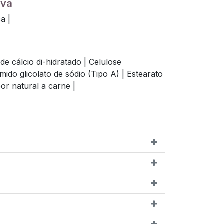
iva
a |
de cálcio di-hidratado |
Celulose
mido glicolato de sódio (Tipo A) |
Estearato
or natural a carne |