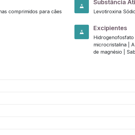
Substância At
amas comprimidos para cães
Levotiroxina Sódic
Excipientes
Hidrogenofosfato 
microcristalina |
A
de magnésio |
Sab