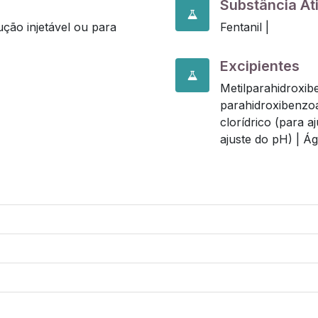
Substância At
ção injetável ou para
Fentanil |
Excipientes
Metilparahidroxib
parahidroxibenzoa
clorídrico (para a
ajuste do pH) |
Ág