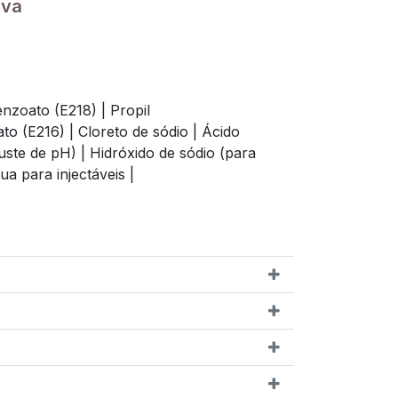
iva
enzoato (E218) |
Propil
to (E216) |
Cloreto de sódio |
Ácido
juste de pH) |
Hidróxido de sódio (para
ua para injectáveis |