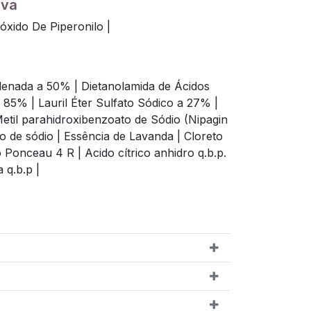
iva
óxido De Piperonilo |
tilenada a 50% |
Dietanolamida de Ácidos
a 85% |
Lauril Éter Sulfato Sódico a 27% |
etil parahidroxibenzoato de Sódio (Nipagin
o de sódio |
Essência de Lavanda |
Cloreto
 Ponceau 4 R |
Acido cítrico anhidro q.b.p.
 q.b.p |