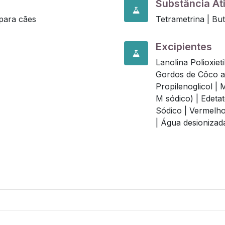
Substância At
para cães
Tetrametrina |
But
Excipientes
Lanolina Polioxie
Gordos de Côco 
Propilenoglicol |
M
M sódico) |
Edetat
Sódico |
Vermelho
|
Água desionizada