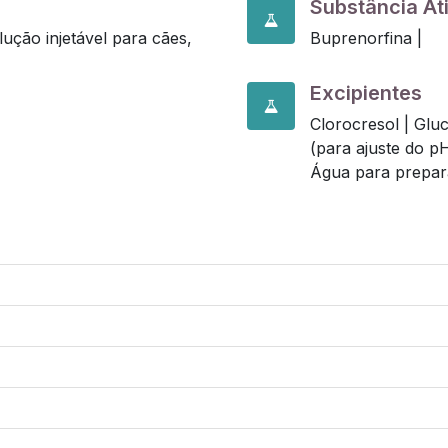
Substância At
ução injetável para cães,
Buprenorfina |
Excipientes
Clorocresol |
Gluc
(para ajuste do p
Água para prepara