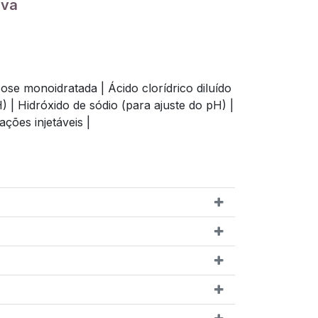
iva
ose monoidratada |
Ácido clorídrico diluído
H) |
Hidróxido de sódio (para ajuste do pH) |
ções injetáveis |