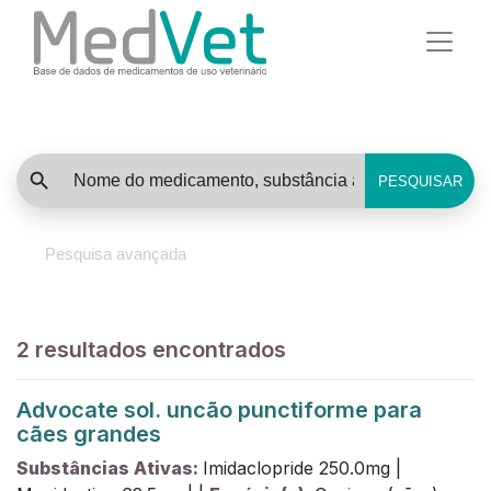
PESQUISAR
Pesquisa avançada
2
resultados encontrados
Advocate sol. uncão punctiforme para
cães grandes
Substâncias Ativas:
Imidaclopride
250.0
mg
|