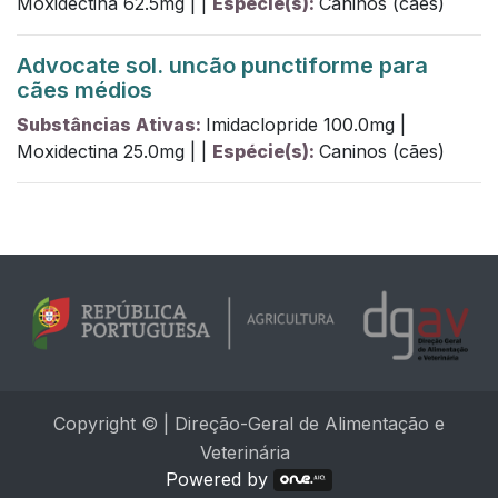
Moxidectina
62.5
mg
|
|
Espécie(s):
Caninos (cães)
Advocate sol. uncão punctiforme para
cães médios
Substâncias Ativas:
Imidaclopride
100.0
mg
|
Moxidectina
25.0
mg
|
|
Espécie(s):
Caninos (cães)
Copyright © | Direção-Geral de Alimentação e
Veterinária
Powered by