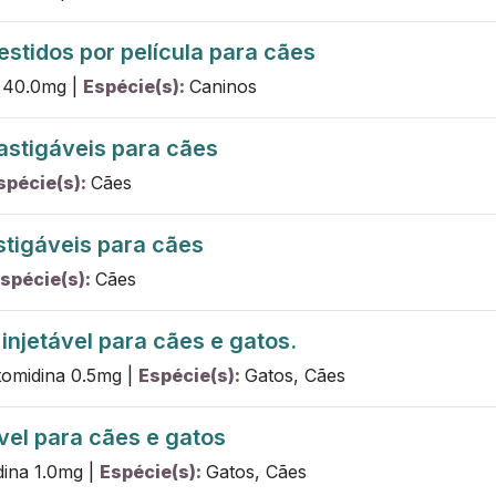
tidos por película para cães
40.0
mg
|
Espécie(s):
Caninos
stigáveis para cães
spécie(s):
Cães
tigáveis para cães
spécie(s):
Cães
njetável para cães e gatos.
tomidina
0.5
mg
|
Espécie(s):
Gatos, Cães
vel para cães e gatos
dina
1.0
mg
|
Espécie(s):
Gatos, Cães