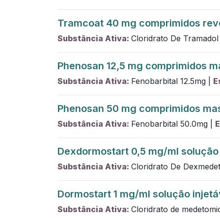
Tramcoat 40 mg comprimidos reves
Substância Ativa:
Cloridrato De Tramadol
Phenosan 12,5 mg comprimidos ma
Substância Ativa:
Fenobarbital
12.5
mg
|
E
Phenosan 50 mg comprimidos mas
Substância Ativa:
Fenobarbital
50.0
mg
|
E
Dexdormostart 0,5 mg/ml solução i
Substância Ativa:
Cloridrato De Dexmede
Dormostart 1 mg/ml solução injetá
Substância Ativa:
Cloridrato de medetomi