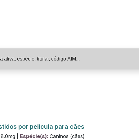
idos por película para cães
8.0
mg
|
Espécie(s):
Caninos (cães)