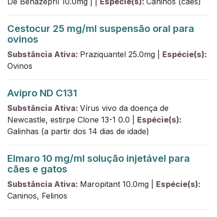
De Benazepril
10.0
mg
|
|
Espécie(s):
Caninos (cães)
Cestocur 25 mg/ml suspensão oral para
ovinos
Substância Ativa:
Praziquantel
25.0
mg
|
Espécie(s):
Ovinos
Avipro ND C131
Substância Ativa:
Vírus vivo da doença de
Newcastle, estirpe Clone 13-1
0.0
|
Espécie(s):
Galinhas (a partir dos 14 dias de idade)
Elmaro 10 mg/ml solução injetável para
cães e gatos
Substância Ativa:
Maropitant
10.0
mg
|
Espécie(s):
Caninos, Felinos